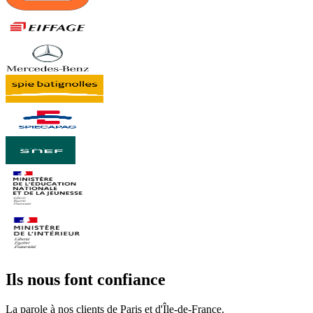
Ils nous font confiance
La parole à nos clients de Paris et d'Île-de-France.